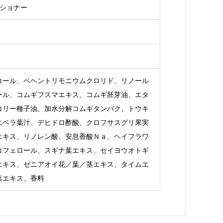
ィショナー
コール、ベヘントリモニウムクロリド、リノール
ール、コムギフスマエキス、コムギ胚芽油、エタ
コリー種子油、加水分解コムギタンパク、トウキ
エベラ葉汁、デヒドロ酢酸、クロフサスグリ果実
エキス、リノレン酸、安息香酸Ｎａ、ヘイフラワ
コフェロール、スギナ葉エキス、セイヨウオトギ
エキス、ゼニアオイ花／葉／茎エキス、タイムエ
葉エキス、香料