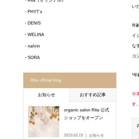
い
・PHYT’s
・DENIS
年
・WELINA
イ
な
・nahrin
コ
・SORA
*
Rita official blog.
※
お知らせ
おすすめ記事
す
organic salon Rita 公式
ショップをオープン
2023.02.15
お知らせ