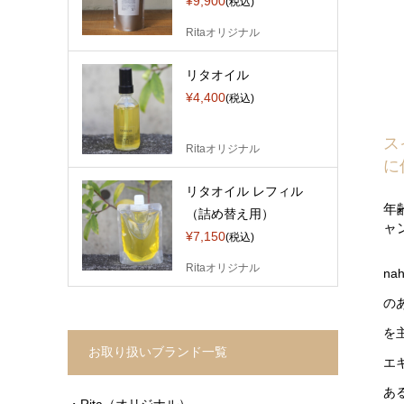
¥9,900
(税込)
Ritaオリジナル
リタオイル
¥4,400
(税込)
ス
Ritaオリジナル
に
リタオイル レフィル
年
（詰め替え用）
ャ
¥7,150
(税込)
Ritaオリジナル
n
の
を
お取り扱いブランド一覧
エ
あ
・Rita（オリジナル）