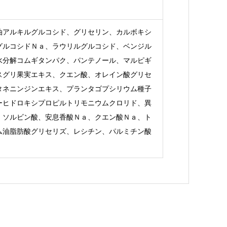
油アルキルグルコシド、グリセリン、カルボキシ
グルコシドＮａ、ラウリルグルコシド、ベンジル
水分解コムギタンパク、パンテノール、マルピギ
スグリ果実エキス、クエン酸、オレイン酸グリセ
タネニンジンエキス、プランタゴプシリウム種子
ーヒドロキシプロピルトリモニウムクロリド、異
、ソルビン酸、安息香酸Ｎａ、クエン酸Ｎａ、ト
ム油脂肪酸グリセリズ、レシチン、パルミチン酸