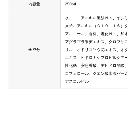
内容量
250ml
水、ココアルキル硫酸Ｎａ、ヤシ
メチルアルキル（Ｃ１０－１６）
アルコール、香料、塩化Ｎａ、加
アグラブラ果実エキス、クロフサ
全成分
リル、オドリコソウ花エキス、オ
エキス、ヒドロキシプロピルグア
性化糖、安息香酸、デヒドロ酢酸
コフェロール、クエン酸水添パー
アスコルビル