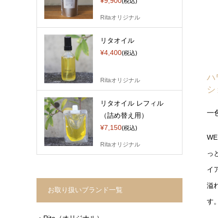
¥9,900
(税込)
Ritaオリジナル
リタオイル
¥4,400
(税込)
ハ
Ritaオリジナル
シ
リタオイル レフィル
一
（詰め替え用）
¥7,150
(税込)
W
Ritaオリジナル
っ
イ
溢
お取り扱いブランド一覧
す
・Rita（オリジナル）