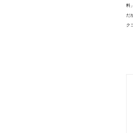
料
だ
ク